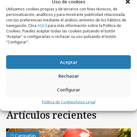
Uso de cookies
Utilizamos cookies propias y de terceros con fines técnicos, de
personalización, analíticos y para mostrarte publicidad relacionada
con tus preferencias mediante el análisis anónimo de los hábitos de
navegación. Clica
AQUÍ
para más información sobre la Política de
Cookies. Puedes aceptar todas las cookies pulsando el botón
"Aceptar" o configurarlas o rechazar su uso pulsando el botón
"Configurar".
jueves, 5 de febrero 2026
Aceptar
Un oso polar se enfrenta al "Pepsi
Challenge"
Rechazar
Configurar
Política de Cookies
Aviso Legal
Artículos recientes
Campañas