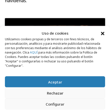
navideñas.
Uso de cookies
Utilizamos cookies propias y de terceros con fines técnicos, de
Haz clic para aceptar cookies de marketing
personalización, analíticos y para mostrarte publicidad relacionada
con tus preferencias mediante el análisis anónimo de los hábitos de
y permitir este contenido
navegación. Clica
AQUÍ
para más información sobre la Política de
Cookies. Puedes aceptar todas las cookies pulsando el botón
"Aceptar" o configurarlas o rechazar su uso pulsando el botón
"Configurar".
Aceptar
Comparte
Rechazar
Configurar