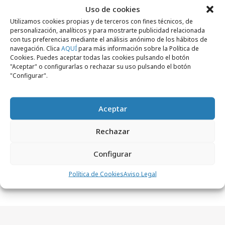
y permitir este contenido
Uso de cookies
Utilizamos cookies propias y de terceros con fines técnicos, de
personalización, analíticos y para mostrarte publicidad relacionada
con tus preferencias mediante el análisis anónimo de los hábitos de
navegación. Clica
AQUÍ
para más información sobre la Política de
Cookies. Puedes aceptar todas las cookies pulsando el botón
"Aceptar" o configurarlas o rechazar su uso pulsando el botón
"Configurar".
Comparte
Aceptar
Rechazar
Noticias Relacionadas
Configurar
No se han encontrado noticias relacionadas.
Política de Cookies
Aviso Legal