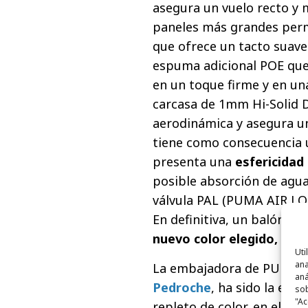
asegura un vuelo recto y 
paneles más grandes perm
que ofrece un tacto suave
espuma adicional POE que 
en un toque firme y en un
carcasa de 1mm Hi-Solid 
aerodinámica y asegura 
tiene como consecuencia 
presenta una
esfericidad
posible absorción de agua
válvula PAL (PUMA AIR LOC
En definitiva, un balón co
nuevo color elegido, el o
Uti
ana
La embajadora de PUMA y
aná
Pedroche
, ha sido la enc
sob
"Ac
repleto de color, en el que