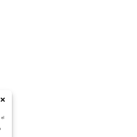
 el
n
n