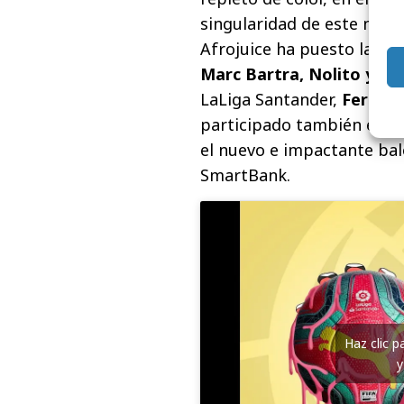
singularidad de este nuev
Afrojuice ha puesto la mús
Marc Bartra, Nolito y Sa
LaLiga Santander,
Fernan
participado también en es
el nuevo e impactante bal
SmartBank.
Haz clic 
y