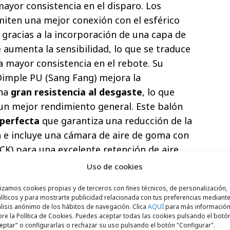
mayor consistencia en el disparo. Los
iten una mejor conexión con el esférico
 gracias a la incorporación de una capa de
aumenta la sensibilidad, lo que se traduce
a mayor consistencia en el rebote. Su
Dimple PU (Sang Fang) mejora la
una
gran resistencia al desgaste
, lo que
un mejor rendimiento general. Este balón
 perfecta
que garantiza una reducción de la
 e incluye una cámara de aire de goma con
K) para una excelente retención de aire.
n una potencia explosiva, tanta como la del
Uso de cookies
sado Pink Alert
.
lizamos cookies propias y de terceros con fines técnicos, de personalización,
líticos y para mostrarte publicidad relacionada con tus preferencias mediante
 reconocida futbolera,
Cristina
lisis anónimo de los hábitos de navegación. Clica
AQUÍ
para más informació
argada de presentar el balón en un evento
re la Política de Cookies. Puedes aceptar todas las cookies pulsando el botó
eptar" o configurarlas o rechazar su uso pulsando el botón "Configurar".
 se ha querido transmitir la fuerza y la