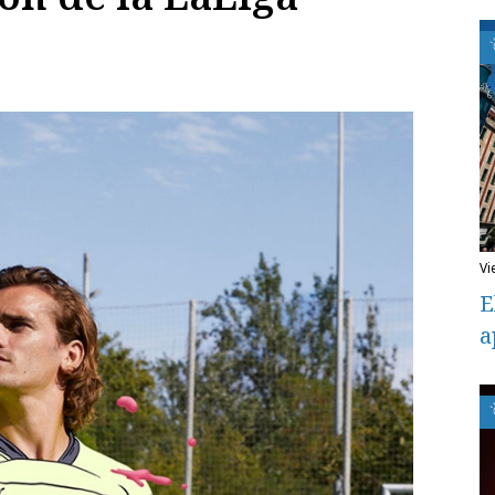
v
E
a