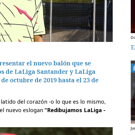
E
resentar el nuevo balón que se
dos de LaLiga Santander y LaLiga
de octubre de 2019 hasta el 23 de
 latido del corazón -o lo que es lo mismo,
el nuevo eslogan
“Redibujamos LaLiga -
j