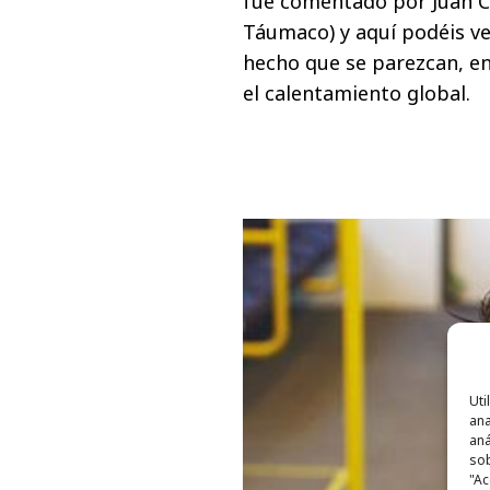
fue comentado por Juan Ca
Táumaco) y aquí podéis ve
hecho que se parezcan, e
el calentamiento global.
Uti
ana
aná
sob
"Ac