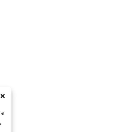
 el
n
n