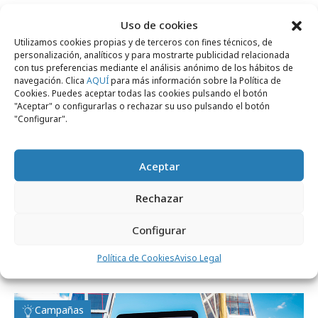
Uso de cookies
Campañas
Utilizamos cookies propias y de terceros con fines técnicos, de
personalización, analíticos y para mostrarte publicidad relacionada
con tus preferencias mediante el análisis anónimo de los hábitos de
navegación. Clica
AQUÍ
para más información sobre la Política de
Cookies. Puedes aceptar todas las cookies pulsando el botón
"Aceptar" o configurarlas o rechazar su uso pulsando el botón
"Configurar".
Aceptar
Rechazar
viernes, 7 de noviembre 2025
Configurar
Una nave espacial de PlayStation “se
Política de Cookies
Aviso Legal
estrella” en la Puerta del Sol
Campañas