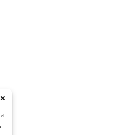
 el
n
n