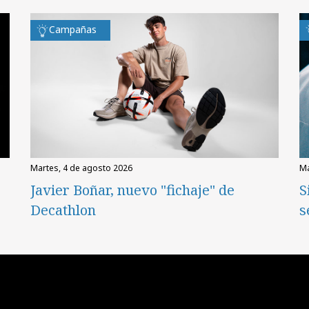
Campañas
martes, 4 de agosto 2026
Javier Boñar, nuevo "fichaje" de
S
Decathlon
s