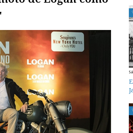
"
s
E
J