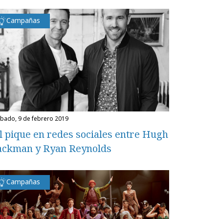
Campañas
ábado, 9 de febrero 2019
l pique en redes sociales entre Hugh
ackman y Ryan Reynolds
Campañas