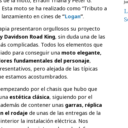
 de la moto, Efraón Triana y Peter G.
j
 Esta moto se ha realizado como “Tributo a
L
l lanzamiento en cines de
“
Logan
”
.
S
Tapia presentaron orgullosos su proyecto
y Davidson Road King
, sin duda una de las
ás complicadas. Todos los elementos que
iado para conseguir una
moto elegante,
alores fundamentales del personaje
,
esentativos, pero alejada de las típicas
que estamos acostumbrados.
, empezando por el chasis que hubo que
 una
estética clásica
, siguiendo por el
, además de contener unas
garras, réplica
en el rodaje
de unas de las entregas de la
nterior la instalación eléctrica. Nos