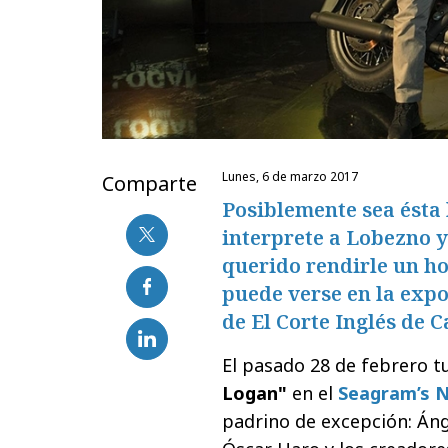
lunes, 6 de marzo 2017
Comparte
Posiblemente sea ésta
interprete a Lobezno 
querido rendirle un h
puede verse en la expo
de El Corte Inglés de C
El pasado 28 de febrero t
Logan"
en el
Seagram’s N
padrino de excepción: Áng