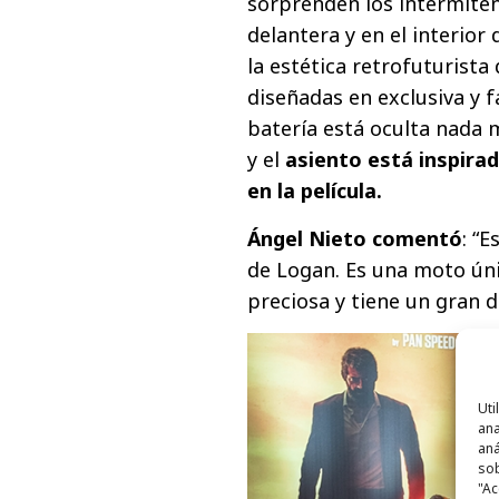
sorprenden los intermiten
delantera y en el interior 
la estética retrofuturista
diseñadas en exclusiva y 
batería está oculta nada
y el
asiento está inspira
en la película.
Ángel Nieto comentó
: “
de Logan. Es una moto úni
preciosa y tiene un gran d
Uti
ana
aná
sob
"Ac