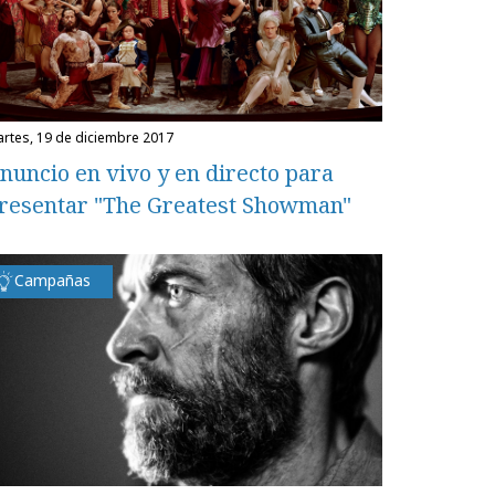
martes, 19 de diciembre 2017
nuncio en vivo y en directo para
resentar "The Greatest Showman"
Campañas