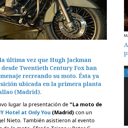
A
p
 la última vez que Hugh Jackman
y desde Twentieth Century Fox han
omenaje recreando su moto. Ésta ya
sición ubicada en la primera planta
allao (Madrid).
uvo lugar la presentación de
"La moto de
Y Hotel at Only You
(Madrid)
con un
el Nieto. También asistieron al evento