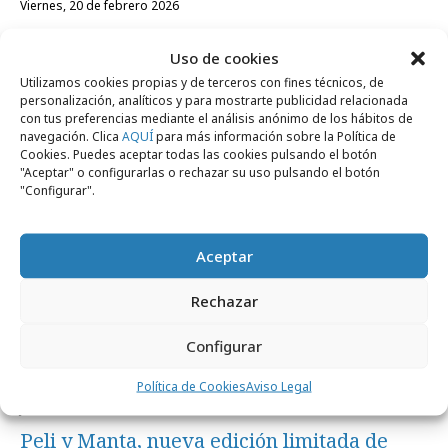
viernes, 20 de febrero 2026
Rebelión de vajillas en el anuncio de Fairy
Uso de cookies
Spray
Utilizamos cookies propias y de terceros con fines técnicos, de
personalización, analíticos y para mostrarte publicidad relacionada
con tus preferencias mediante el análisis anónimo de los hábitos de
Campañas
navegación. Clica
AQUÍ
para más información sobre la Política de
Cookies. Puedes aceptar todas las cookies pulsando el botón
"Aceptar" o configurarlas o rechazar su uso pulsando el botón
"Configurar".
Aceptar
Rechazar
Configurar
Política de Cookies
Aviso Legal
jueves, 30 de octubre 2025
Peli y Manta, nueva edición limitada de