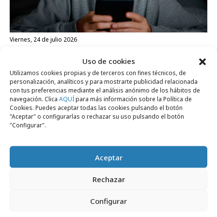
viernes, 24 de julio 2026
Francia aprueba la prohibición de las
Uso de cookies
redes sociales a menores de 15 años
Utilizamos cookies propias y de terceros con fines técnicos, de
personalización, analíticos y para mostrarte publicidad relacionada
con tus preferencias mediante el análisis anónimo de los hábitos de
navegación. Clica
AQUÍ
para más información sobre la Política de
Formación y estudios
Cookies. Puedes aceptar todas las cookies pulsando el botón
"Aceptar" o configurarlas o rechazar su uso pulsando el botón
"Configurar".
Aceptar
Rechazar
Configurar