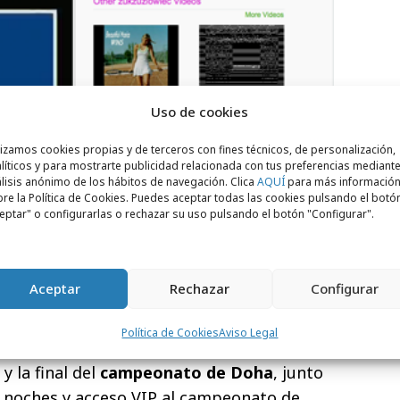
Uso de cookies
lizamos cookies propias y de terceros con fines técnicos, de personalización,
líticos y para mostrarte publicidad relacionada con tus preferencias mediante
lisis anónimo de los hábitos de navegación. Clica
AQUÍ
para más informació
re la Política de Cookies. Puedes aceptar todas las cookies pulsando el botó
eptar" o configurarlas o rechazar su uso pulsando el botón "Configurar".
Aceptar
Rechazar
Configurar
WTA
escogerá un ganador sobre la base de
d, entretenimiento y edición de la
Política de Cookies
Aviso Legal
o es un par de pasajes de ida y vuelta a
y la final del
campeonato de Doha
, junto
s noches y acceso VIP al campeonato de