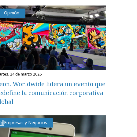
Opinión
martes, 24 de marzo 2026
eon. Worldwide lidera un evento que
edefine la comunicación corporativa
lobal
Empresas y Negocios