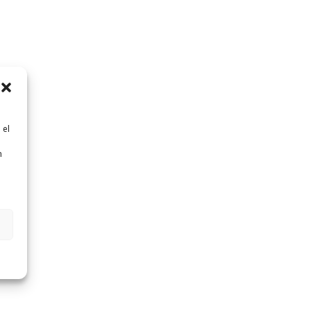
 el
n
n