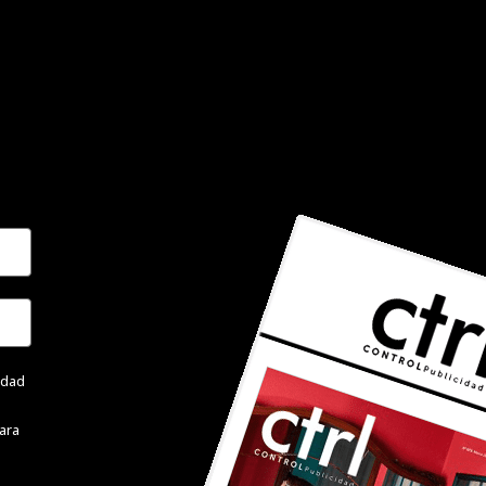
cidad
ara