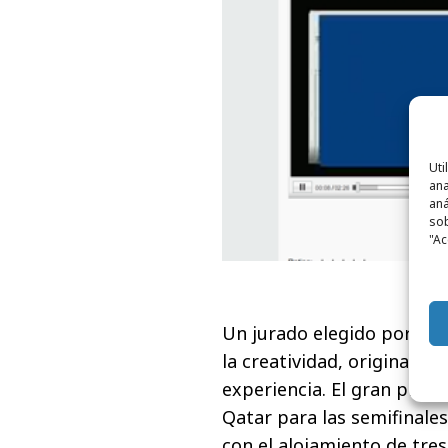
Uti
ana
aná
sob
"Ac
Un jurado elegido por la
la creatividad, originalida
experiencia. El gran premi
Qatar para las semifinales 
con el alojamiento de tre