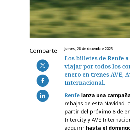
jueves, 28 de diciembre 2023
Comparte
Los billetes de Renfe 
viajar por todos los c
enero en trenes AVE, A
Internacional.
Renfe
lanza una campaña
rebajas de esta Navidad, c
partir del próximo 8 de en
Intercity y AVE Internaci
adquirir
hasta el domingo