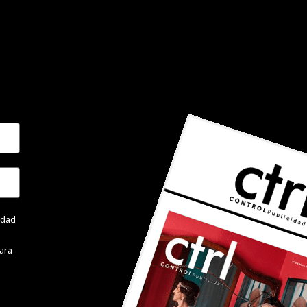
cidad
ara