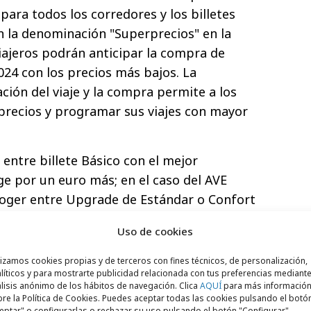
para todos los corredores y los billetes
n la denominación "Superprecios" en la
iajeros podrán anticipar la compra de
2024 con los precios más bajos. La
ación del viaje y la compra permite a los
precios y programar sus viajes con mayor
 entre billete Básico con el mejor
ige por un euro más; en el caso del AVE
coger entre Upgrade de Estándar o Confort
 respectivamente. De esta manera, Renfe
Uso de cookies
idad para personalizar los complementos
e todas las ventajas como cambios y
lizamos cookies propias y de terceros con fines técnicos, de personalización,
líticos y para mostrarte publicidad relacionada con tus preferencias mediante
lisis anónimo de los hábitos de navegación. Clica
AQUÍ
para más informació
re la Política de Cookies. Puedes aceptar todas las cookies pulsando el botó
tes que sean miembros del
programa de
eptar" o configurarlas o rechazar su uso pulsando el botón "Configurar".