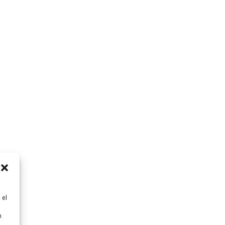
 el
n
n