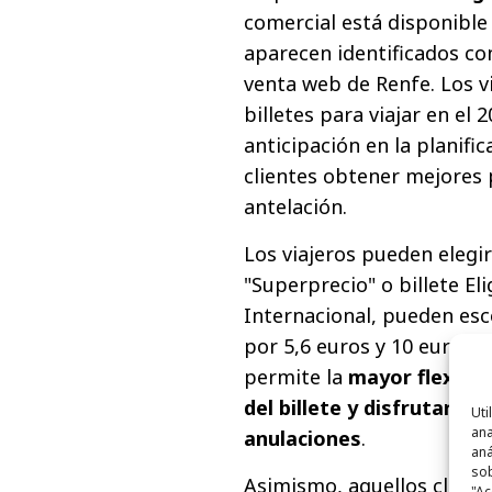
comercial está disponible 
aparecen identificados co
venta web de Renfe. Los v
billetes para viajar en el 
anticipación en la planific
clientes obtener mejores 
antelación.
Los viajeros pueden elegir
"Superprecio" o billete El
Internacional, pueden es
por 5,6 euros y 10 euros,
permite la
mayor flexibil
del billete y disfrutar d
Uti
ana
anulaciones
.
aná
sob
Asimismo, aquellos clien
"Ac