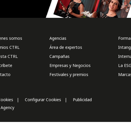
enes somos
Agencias
Formac
mios CTRL
Área de expertos
Intang
ista CTRL
Campañas
Intern
críbete
Empresas y Negocios
La ESG
tacto
Festivales y premios
Marca
Cookies
Configurar Cookies
Publicidad
l Agency