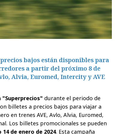
a precios bajos están disponibles para
orredores a partir del próximo 8 de
vlo, Alvia, Euromed, Intercity y AVE
 "Superprecios"
durante el periodo de
on billetes a precios bajos para viajar a
ero en trenes AVE, Avlo, Alvia, Euromed,
onal. Los billetes promocionales se pueden
 14 de enero de 2024
. Esta campaña