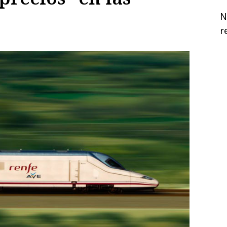
N
d
r