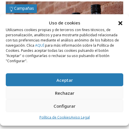
Campañas
Uso de cookies
Utilizamos cookies propias y de terceros con fines técnicos, de
personalización, analíticos y para mostrarte publicidad relacionada
con tus preferencias mediante el análisis anónimo de los hábitos de
navegación. Clica
AQUÍ
para más información sobre la Política de
Cookies. Puedes aceptar todas las cookies pulsando el botón
"Aceptar" o configurarlas o rechazar su uso pulsando el botón
"Configurar".
Aceptar
Rechazar
viernes, 7 de julio 2023
Ron Contrabando se tatúa la piel, o mejor
Configurar
dicho, la botella
Política de Cookies
Aviso Legal