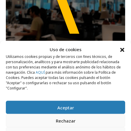
Uso de cookies
lunes, 26 de enero 2026
Utilizamos cookies propias y de terceros con fines técnicos, de
TBWA y DDB se integran en una nueva
personalización, analíticos y para mostrarte publicidad relacionada
con tus preferencias mediante el análisis anónimo de los hábitos de
TBWA en España
navegación. Clica
AQUÍ
para más información sobre la Política de
Cookies. Puedes aceptar todas las cookies pulsando el botón
"Aceptar" o configurarlas o rechazar su uso pulsando el botón
Campañas
"Configurar".
Aceptar
Rechazar