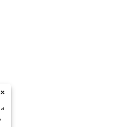
 el
n
n