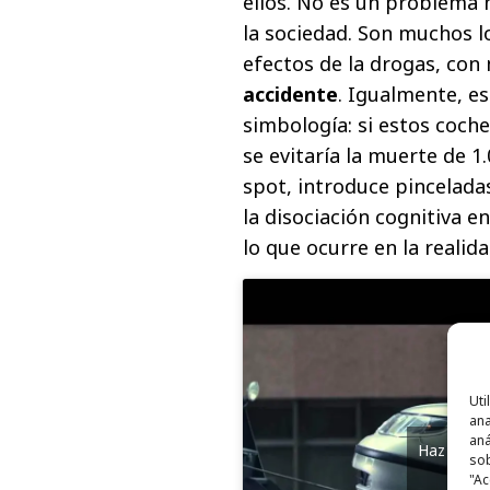
ellos. No es un problema 
la sociedad. Son muchos l
efectos de la drogas, co
accidente
. Igualmente, e
simbología: si estos coch
se evitaría la muerte de 1
spot, introduce pinceladas
la disociación cognitiva 
lo que ocurre en la realida
Uti
ana
aná
Haz clic 
sob
y
"Ac