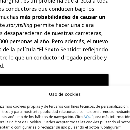
marginal, es un problema que afecta a toda
os conductores que conducen bajo los
n muchas
más probabilidades de causar un
ste
storytelling
permite hacer una clara
es desaparecieran de nuestras carreteras,
.000 personas al año. Pero además, el nuevo
 de la película “El Sexto Sentido” reflejando
entre lo que un conductor drogado percibe y
d.
Uso de cookies
lizamos cookies propias y de terceros con fines técnicos, de personalización,
líticos y para mostrarte publicidad relacionada con tus preferencias mediante
lisis anónimo de los hábitos de navegación. Clica
AQUÍ
para más informació
para aceptar cookies de marketing
re la Política de Cookies. Puedes aceptar todas las cookies pulsando el botó
 permitir este contenido
eptar" o configurarlas o rechazar su uso pulsando el botón "Configurar".