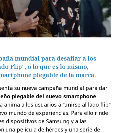
aña mundial para desafiar a los
ado Flip", o lo que es lo mismo,
smartphone plegable de la marca.
enta su nueva campaña mundial para dar
seño plegable del nuevo smartphone
 anima a los usuarios a "unirse al lado flip"
vo mundo de experiencias. Para ello rinde
s dispositivos de Samsung y a las
n una película de héroes y una serie de