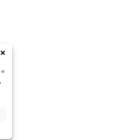
 el
n
n