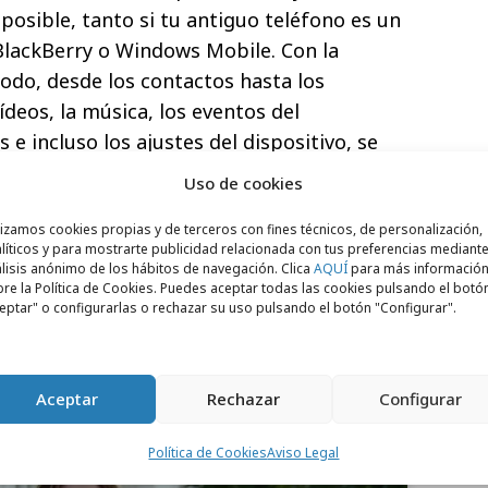
 posible, tanto si tu antiguo teléfono es un
 BlackBerry o Windows Mobile. Con la
todo, desde los contactos hasta los
ídeos, la música, los eventos del
s e incluso los ajustes del dispositivo, se
 teléfono Galaxy para que los usuarios
Uso de cookies
dejaron.
lizamos cookies propias y de terceros con fines técnicos, de personalización,
ya está disponible en los canales de
líticos y para mostrarte publicidad relacionada con tus preferencias mediante
lisis anónimo de los hábitos de navegación. Clica
AQUÍ
para más informació
.samsung.com y los principales
re la Política de Cookies. Puedes aceptar todas las cookies pulsando el botó
país.
eptar" o configurarlas o rechazar su uso pulsando el botón "Configurar".
Aceptar
Rechazar
Configurar
Política de Cookies
Aviso Legal