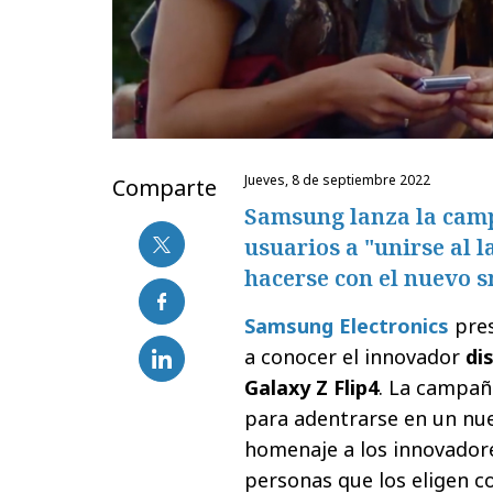
jueves, 8 de septiembre 2022
Comparte
Samsung lanza la camp
usuarios a "unirse al l
hacerse con el nuevo 
Samsung Electronics
pres
a conocer el innovador
di
Galaxy Z Flip4
. La campaña
para adentrarse en un nue
homenaje a los innovadore
personas que los eligen co