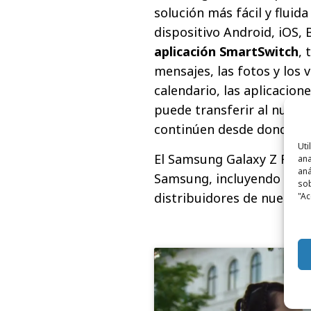
solución más fácil y fluida
dispositivo Android, iOS,
aplicación SmartSwitch
, 
mensajes, las fotos y los v
calendario, las aplicacione
puede transferir al nuevo
continúen desde donde lo 
Uti
El Samsung Galaxy Z Flip4 
ana
aná
Samsung, incluyendo www
sob
distribuidores de nuestro 
"Ac