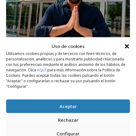
Uso de cookies
viernes, 24 de julio 2026
Utilizamos cookies propias y de terceros con fines técnicos, de
personalización, analíticos y para mostrarte publicidad relacionada
Samsung cuela al tiktoker Javi Hoyos en
con tus preferencias mediante el análisis anónimo de los hábitos de
LinkedIn
navegación. Clica
AQUÍ
para más información sobre la Política de
Cookies. Puedes aceptar todas las cookies pulsando el botón
"Aceptar" o configurarlas o rechazar su uso pulsando el botón
"Configurar".
Formación y estudios
Aceptar
Rechazar
Configurar