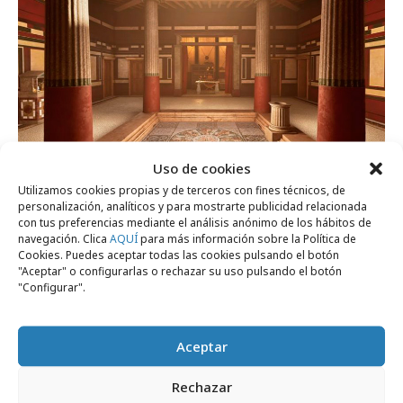
Uso de cookies
Utilizamos cookies propias y de terceros con fines técnicos, de
personalización, analíticos y para mostrarte publicidad relacionada
martes, 30 de junio 2026
con tus preferencias mediante el análisis anónimo de los hábitos de
Samsung y el Museo Arqueológico recrean
navegación. Clica
AQUÍ
para más información sobre la Política de
Cookies. Puedes aceptar todas las cookies pulsando el botón
una domus romana
"Aceptar" o configurarlas o rechazar su uso pulsando el botón
"Configurar".
Campañas
Aceptar
Rechazar