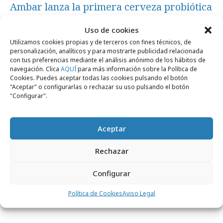
Ambar lanza la primera cerveza probiótica
del mundo
Uso de cookies
Utilizamos cookies propias y de terceros con fines técnicos, de
personalización, analíticos y para mostrarte publicidad relacionada
Campañas
con tus preferencias mediante el análisis anónimo de los hábitos de
navegación. Clica
AQUÍ
para más información sobre la Política de
Cookies. Puedes aceptar todas las cookies pulsando el botón
"Aceptar" o configurarlas o rechazar su uso pulsando el botón
"Configurar".
Aceptar
Rechazar
lunes, 23 de marzo 2026
Configurar
"Espíritu Seeker", nuevo posicionamiento
de San Miguel
Política de Cookies
Aviso Legal