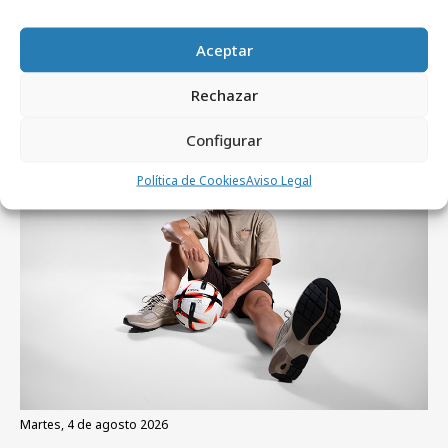
miércoles, 5 de agosto 2026
Aceptar
Experiencia sensorial de Magma de
Rechazar
Cabreiroá para ver el eclipse solar
Configurar
Campañas
Política de Cookies
Aviso Legal
martes, 4 de agosto 2026