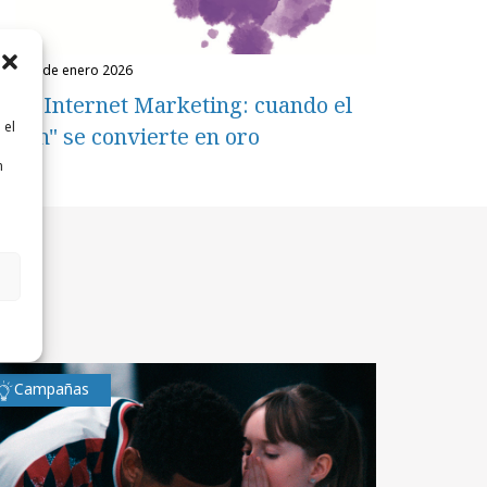
ueves, 8 de enero 2026
ead Internet Marketing: cuando el
 el
glitch" se convierte en oro
n
n
Campañas