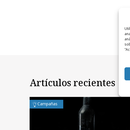
Uti
ana
aná
sob
"Ac
Artículos recientes
Campañas