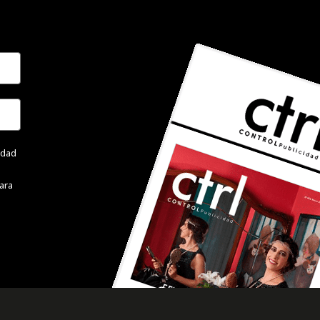
cidad
ara