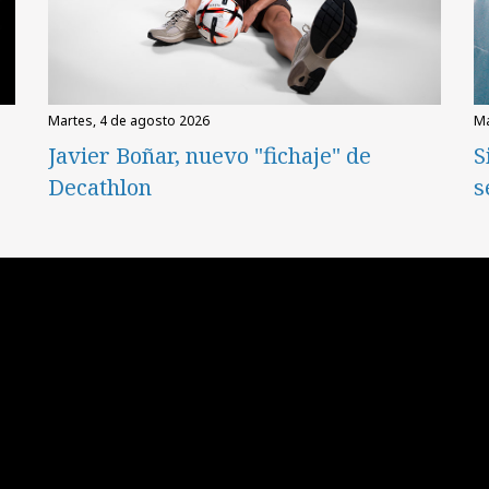
martes, 4 de agosto 2026
Javier Boñar, nuevo "fichaje" de
S
Decathlon
s