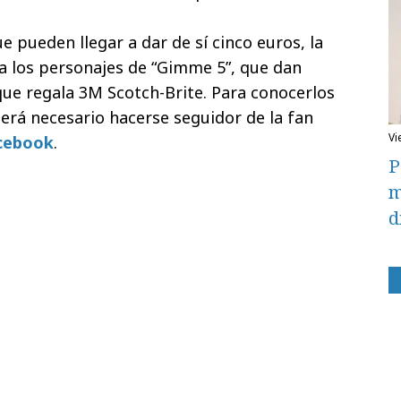
 pueden llegar a dar de sí cinco euros, la
a los personajes de “Gimme 5”,
que dan
que regala 3M Scotch-Brite. Para conocerlos
 será necesario hacerse seguidor de la fan
v
cebook
.
P
m
d