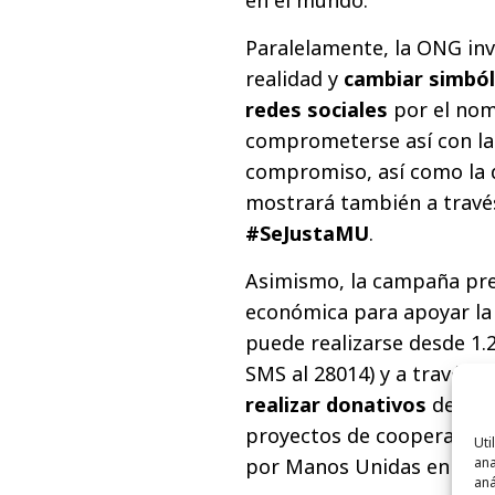
Paralelamente, la ONG invi
realidad y
cambiar simból
redes sociales
por el nomb
comprometerse así con la
compromiso, así como la de
mostrará también a travé
#SeJustaMU
.
Asimismo, la campaña pre
económica para apoyar la
puede realizarse desde 1.2
SMS al 28014) y a través 
realizar donativos
desde 1
proyectos de cooperación
Uti
por Manos Unidas en tod
ana
aná