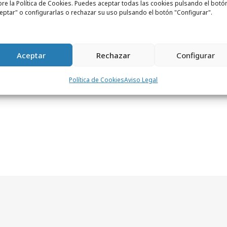
re la Política de Cookies. Puedes aceptar todas las cookies pulsando el botó
ene una
presencia especialmente digital y
eptar" o configurarlas o rechazar su uso pulsando el botón "Configurar".
k, Twitter, banners y apoyo en blogs de
ién se han desarrollado piezas para prensa
Aceptar
Rechazar
Configurar
Política de Cookies
Aviso Legal