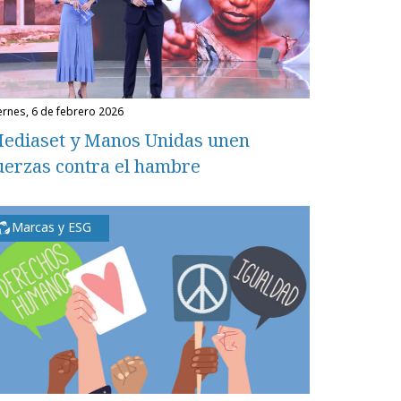
iernes, 6 de febrero 2026
ediaset y Manos Unidas unen
uerzas contra el hambre
Marcas y ESG