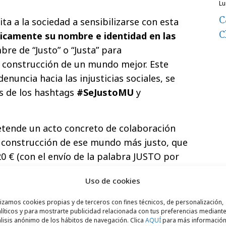
l
C
ta a la sociedad a sensibilizarse con esta
C
icamente su nombre e identidad en las
re de “Justo” o “Justa” para
 construcción de un mundo mejor. Este
nuncia hacia las injusticias sociales, se
s de los hashtags
#SeJustoMU
y
tende un acto concreto de colaboración
 construcción de ese mundo más justo, que
0 € (con el envío de la palabra JUSTO por
de un
formulario
en el que se pueden
Uso de cookies
0 euros. Se apoya así la financiación de
 al desarrollo puestos en marcha
lizamos cookies propias y de terceros con fines técnicos, de personalización,
o el mundo.
líticos y para mostrarte publicidad relacionada con tus preferencias mediante
lisis anónimo de los hábitos de navegación. Clica
AQUÍ
para más informació