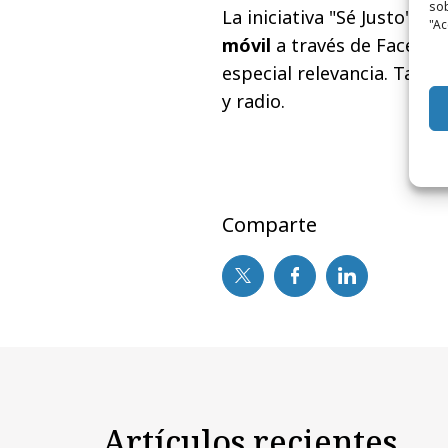
sob
La iniciativa "Sé Justo" ti
"Ac
móvil
a través de Faceboo
especial relevancia. Tamb
y radio.
Comparte
Artículos recientes