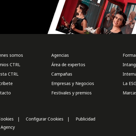
enes somos
Agencias
Formac
mios CTRL
Área de expertos
Intang
ista CTRL
Campañas
Intern
críbete
Empresas y Negocios
La ESG
tacto
Festivales y premios
Marca
Cookies
Configurar Cookies
Publicidad
l Agency