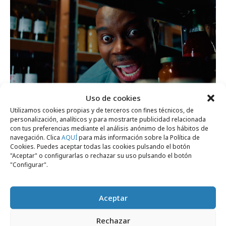
Uso de cookies
martes, 14 de julio 2026
Utilizamos cookies propias y de terceros con fines técnicos, de
personalización, analíticos y para mostrarte publicidad relacionada
Jumbo lanza el nuevo juego de mesa Match
con tus preferencias mediante el análisis anónimo de los hábitos de
My Beat
navegación. Clica
AQUÍ
para más información sobre la Política de
Cookies. Puedes aceptar todas las cookies pulsando el botón
"Aceptar" o configurarlas o rechazar su uso pulsando el botón
"Configurar".
Marcas y ESG
Aceptar
Rechazar