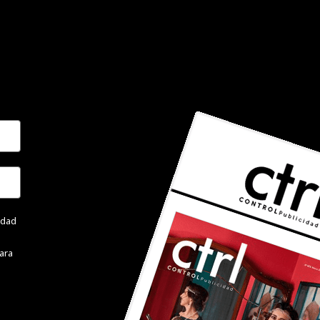
cidad
ara