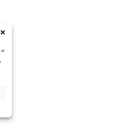
 el
n
n