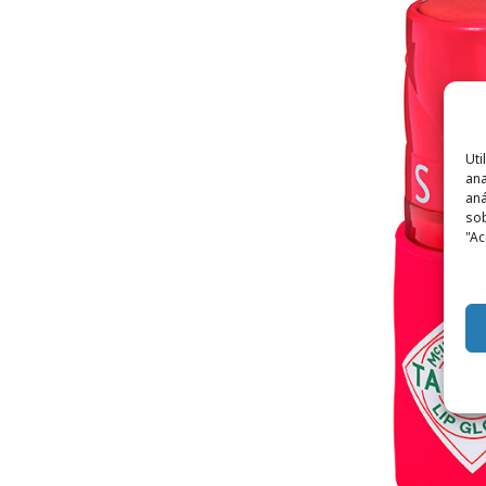
Uti
ana
aná
sob
"Ac