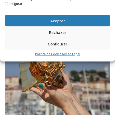
"Configurar".
miércoles, 15 de julio 2026
Aceptar
La nueva fórmula del éxito creativo: IA +
comunidad
Rechazar
Configurar
Opinión
Política de Cookies
Aviso Legal