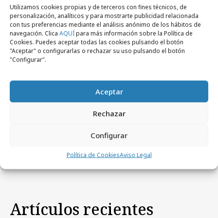
Utilizamos cookies propias y de terceros con fines técnicos, de
personalización, analíticos y para mostrarte publicidad relacionada
con tus preferencias mediante el análisis anónimo de los hábitos de
navegación. Clica
AQUÍ
para más información sobre la Política de
Cookies. Puedes aceptar todas las cookies pulsando el botón
lunes, 23 de febrero 2015
"Aceptar" o configurarlas o rechazar su uso pulsando el botón
Nueva cuenta para TBWA
"Configurar".
martes, 10 de enero 2012
Profesionales
Aceptar
Cambios en la dirección de Sony Ericsson
Rechazar
viernes, 29 de abril 2011
Campañas
Configurar
Madrid juega con María Sharapova
Política de Cookies
Aviso Legal
Artículos recientes