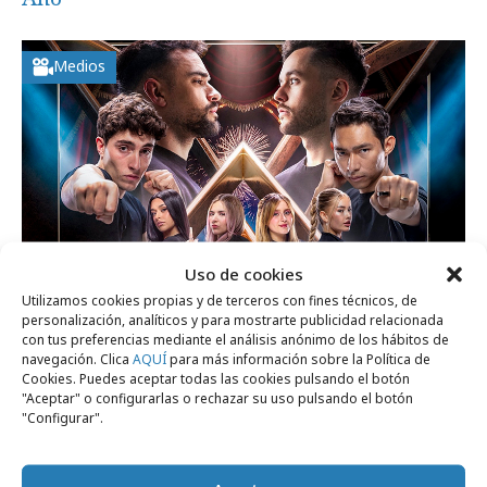
Medios
Uso de cookies
Utilizamos cookies propias y de terceros con fines técnicos, de
personalización, analíticos y para mostrarte publicidad relacionada
con tus preferencias mediante el análisis anónimo de los hábitos de
viernes, 24 de julio 2026
navegación. Clica
AQUÍ
para más información sobre la Política de
La Velada del Año VI da el salto a TikTok
Cookies. Puedes aceptar todas las cookies pulsando el botón
"Aceptar" o configurarlas o rechazar su uso pulsando el botón
LIVE
"Configurar".
Opinión