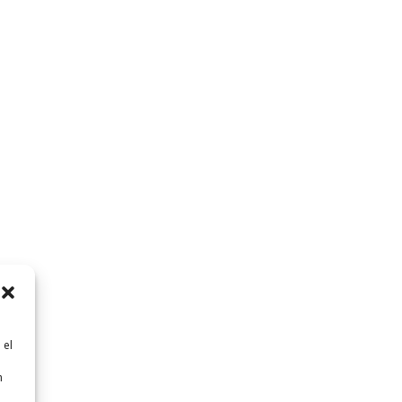
 el
n
n