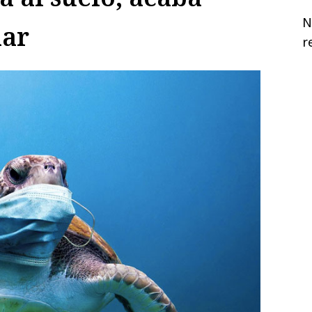
N
mar
r