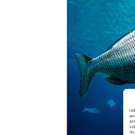
Uti
ana
aná
sob
"Ac