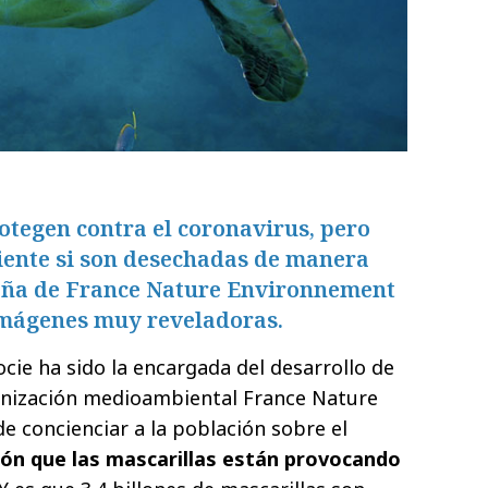
otegen contra el coronavirus, pero
ente si son desechadas de manera
aña de France Nature Environnement
 imágenes muy reveladoras.
cie ha sido la encargada del desarrollo de
nización medioambiental France Nature
e concienciar a la población sobre el
ón que las mascarillas están provocando