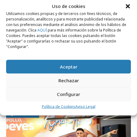
Uso de cookies
Utilizamos cookies propias y de terceros con fines técnicos, de
personalización, analíticos y para mostrarte publicidad relacionada
con tus preferencias mediante el análisis anónimo de los hábitos de
navegación. Clica
AQUÍ
para más información sobre la Política de
Cookies. Puedes aceptar todas las cookies pulsando el botón
"Aceptar" o configurarlas o rechazar su uso pulsando el botón
"Configurar".
Aceptar
viernes, 15 de noviembre 2024
Rechazar
La campaña navideña que elimina adornos
para revelar lo importante
Configurar
Política de Cookies
Aviso Legal
Campañas