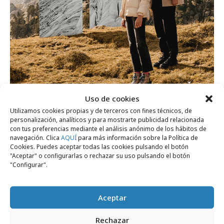
Uso de cookies
lunes, 12 de diciembre 2022
Utilizamos cookies propias y de terceros con fines técnicos, de
personalización, analíticos y para mostrarte publicidad relacionada
Wunderman Thompson lanza los abrigos
con tus preferencias mediante el análisis anónimo de los hábitos de
sostenibles de Springfield
navegación. Clica
AQUÍ
para más información sobre la Política de
Cookies. Puedes aceptar todas las cookies pulsando el botón
"Aceptar" o configurarlas o rechazar su uso pulsando el botón
"Configurar".
Campañas
Aceptar
Rechazar