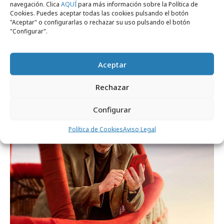
navegación. Clica
AQUÍ
para más información sobre la Política de
Cookies. Puedes aceptar todas las cookies pulsando el botón
"Aceptar" o configurarlas o rechazar su uso pulsando el botón
"Configurar".
jueves, 8 de enero 2026
Vodafone y Alexia Putellas se "cargan" las
reglas de la telefonía
Aceptar
Rechazar
Agencias
Configurar
Política de Cookies
Aviso Legal