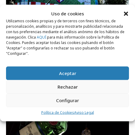
Uso de cookies
Utilizamos cookies propias y de terceros con fines técnicos, de
personalización, analíticos y para mostrarte publicidad relacionada
con tus preferencias mediante el análisis anónimo de los hábitos de
navegación. Clica
AQUÍ
para más información sobre la Política de
viernes, 23 de agosto 2024
Cookies. Puedes aceptar todas las cookies pulsando el botón
"Aceptar" o configurarlas o rechazar su uso pulsando el botón
Tanqueray 0.0 celebra la vuelta del verde
"Configurar".
al escudo del Atleti
Aceptar
Campañas
Rechazar
Configurar
Política de Cookies
Aviso Legal