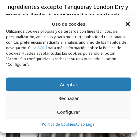
ingredientes excepto Tanqueray London Dry y
zumo de limón. A continuación se enciende
una mecha para que comiencen a hervir a
Uso de cookies
Utilizamos cookies propias y de terceros con fines técnicos, de
modo infusión. Una vez que los ingredientes
personalización, analíticos y para mostrarte publicidad relacionada
han llegado a su punto de ebullición, el vapor
con tus preferencias mediante el análisis anónimo de los hábitos de
navegación. Clica
AQUÍ
para más información sobre la Política de
que produce se mezcla con la hierbabuena, se
Cookies. Puedes aceptar todas las cookies pulsando el botón
condensa y se vierte en una copa. Por último
"Aceptar" o configurarlas o rechazar su uso pulsando el botón
"Configurar".
se agrega el zumo de limón y la ginebra.
Aceptar
Rechazar
Configurar
Política de Cookies
Aviso Legal