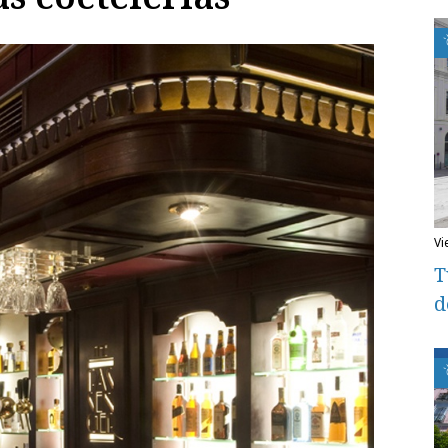
v
T
d