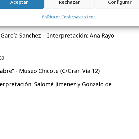
Aceptar
Rechazar
Configurar
izo
Política de Cookies
Aviso Legal
 - Areia (C/Hortaleza 92)
o García Sanchez – Interpretación: Ana Rayo
ca
abre” - Museo Chicote (C/Gran Vía 12)
nterpretación: Salomé Jimenez y Gonzalo de