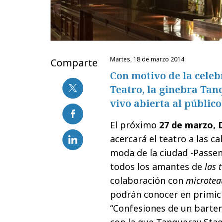
martes, 18 de marzo 2014
Comparte
Con motivo de la celeb
Teatro, la ginebra Tan
vivo abierta al públic
El próximo
27 de marzo, D
acercará el teatro a las ca
moda de la ciudad -Passen
todos los amantes de
las 
colaboración con
microtea
podrán conocer en primicia
“Confesiones de un barten
con la que Tanqueray Stage