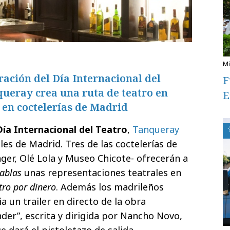
ración del Día Internacional del
F
queray crea una ruta de teatro en
E
o en coctelerías de Madrid
ía Internacional del Teatro
,
Tanqueray
lles de Madrid. Tres de las coctelerías de
ger, Olé Lola y Museo Chicote- ofrecerán a
tablas
unas representaciones teatrales en
tro por dinero
. Además los madrileños
 un trailer en directo de la obra
der”, escrita y dirigida por Nancho Novo,
 dará el pistoletazo de salida.