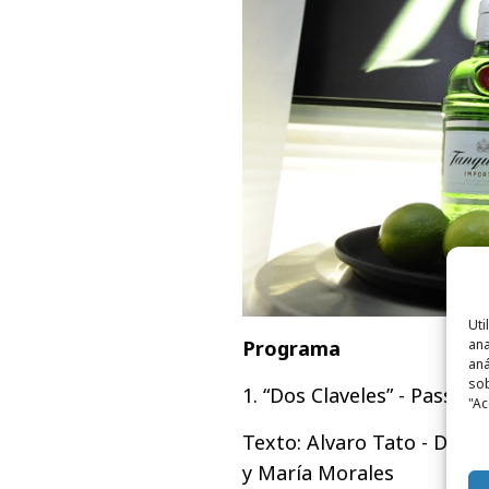
Uti
ana
Programa
aná
sob
1. “Dos Claveles” - Passeng
"Ac
Texto: Alvaro Tato - Direc
y María Morales