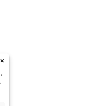
 el
n
n