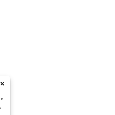
 el
n
n