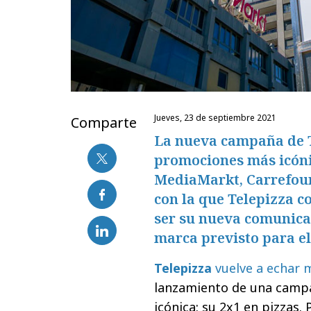
jueves, 23 de septiembre 2021
Comparte
La nueva campaña de Te
promociones más icóni
MediaMarkt, Carrefour
con la que Telepizza c
ser su nueva comunicac
marca previsto para e
Telepizza
vuelve a echar 
lanzamiento de una camp
icónica: su 2x1 en pizzas. 