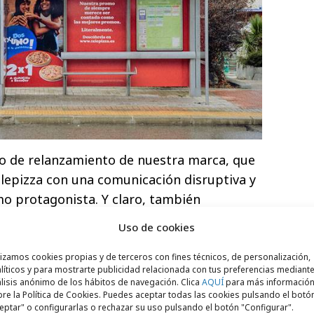
o de relanzamiento de nuestra marca, que
elepizza con una comunicación disruptiva y
o protagonista. Y claro, también
promociones históricas como el 2x1, pero
Uso de cookies
vertido. Mientras trabajamos en cómo ser
omunicación promocional, hemos querido
lizamos cookies propias y de terceros con fines técnicos, de personalización,
líticos y para mostrarte publicidad relacionada con tus preferencias mediante
grandes marcas que saben explicar muy bien
lisis anónimo de los hábitos de navegación. Clica
AQUÍ
para más informació
Jesús Cubero,
Chief Marketing Office
r de
re la Política de Cookies. Puedes aceptar todas las cookies pulsando el botó
eptar" o configurarlas o rechazar su uso pulsando el botón "Configurar".