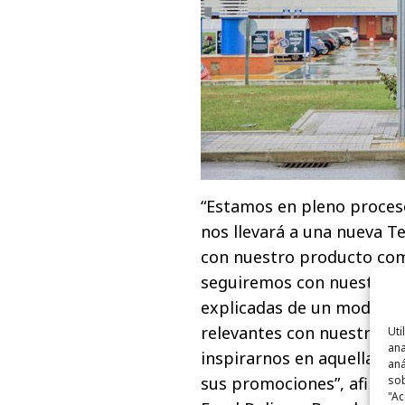
“Estamos en pleno proces
nos llevará a una nueva T
con nuestro producto com
seguiremos con nuestras 
explicadas de un modo di
relevantes con nuestra c
Uti
ana
inspirarnos en aquellas 
aná
sus promociones”, afirma 
sob
"Ac