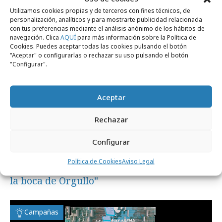
Utilizamos cookies propias y de terceros con fines técnicos, de
personalización, analíticos y para mostrarte publicidad relacionada
Campañas
con tus preferencias mediante el análisis anónimo de los hábitos de
navegación. Clica
AQUÍ
para más información sobre la Política de
Cookies. Puedes aceptar todas las cookies pulsando el botón
"Aceptar" o configurarlas o rechazar su uso pulsando el botón
"Configurar".
Aceptar
Rechazar
Configurar
domingo, 28 de junio 2026
Política de Cookies
Aviso Legal
Telepizza y Thinketers presentan "Llénate
la boca de Orgullo"
Campañas