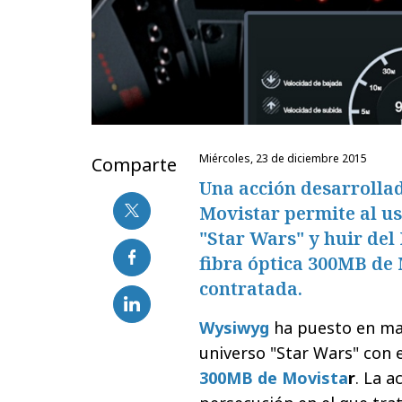
miércoles, 23 de diciembre 2015
Comparte
Una acción desarrollad
Movistar permite al us
"Star Wars" y huir del 
fibra óptica 300MB de 
contratada.
Wysiwyg
ha puesto en mar
universo "Star Wars" con e
300MB de Movista
r
. La a