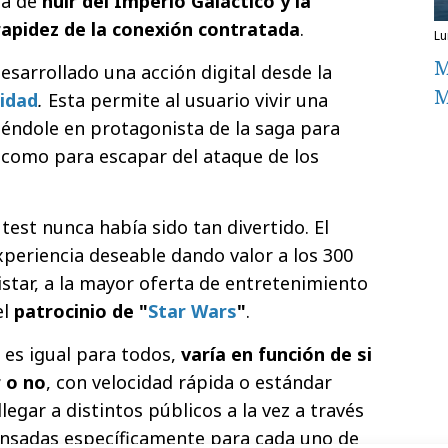
ta de
huir del Imperio Galáctico y la
rapidez de la conexión contratada
.
l
M
esarrollado una acción digital desde la
M
cidad
.
Esta permite al usuario vivir una
tiéndole en protagonista de la saga para
o como para escapar del ataque de los
 test nunca había sido tan divertido. El
xperiencia deseable dando valor a los 300
istar, a la mayor oferta de entretenimiento
l
patrocinio de "
Star Wars
"
.
 es igual para todos,
varía en función de si
r o no
, con velocidad rápida o estándar
legar a distintos públicos a la vez a través
ensadas específicamente para cada uno de