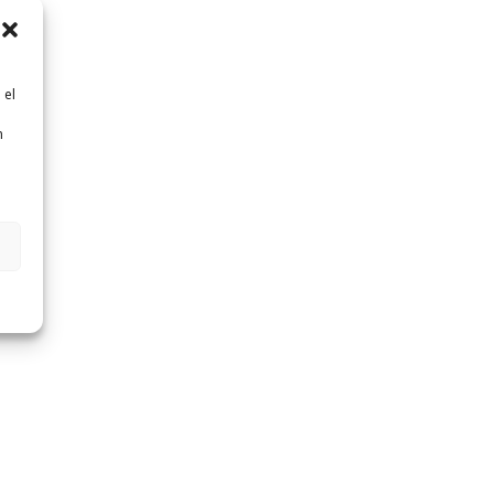
 el
n
n