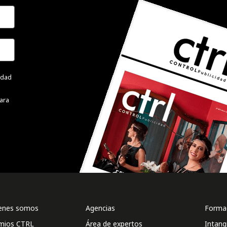
cidad
ara
enes somos
Agencias
Formac
mios CTRL
Área de expertos
Intang