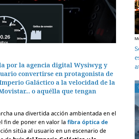
S
e
a por la agencia digital Wysiwyg y
a
uario convertirse en protagonista de
Imperio Galáctico a la velocidad de la
Movistar... o aquélla que tengan
cha una divertida acción ambientada en el
l fin de poner en valor la
fibra óptica de
cción sitúa al usuario en un escenario de