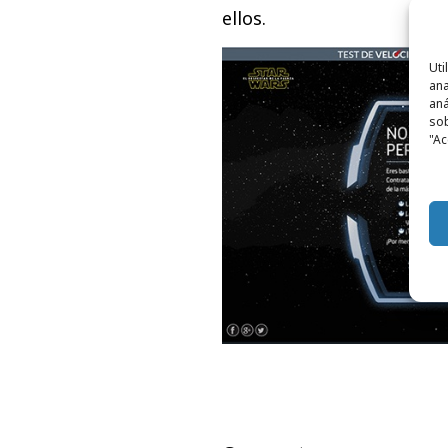
ellos.
Uti
ana
aná
sob
"Ac