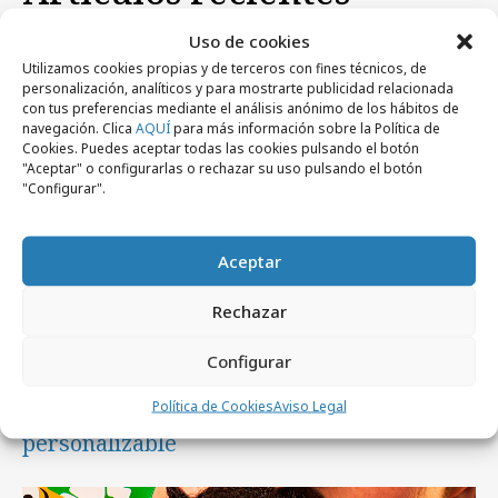
Uso de cookies
Campañas
Utilizamos cookies propias y de terceros con fines técnicos, de
personalización, analíticos y para mostrarte publicidad relacionada
con tus preferencias mediante el análisis anónimo de los hábitos de
navegación. Clica
AQUÍ
para más información sobre la Política de
Cookies. Puedes aceptar todas las cookies pulsando el botón
"Aceptar" o configurarlas o rechazar su uso pulsando el botón
"Configurar".
Aceptar
Rechazar
Configurar
viernes, 7 de agosto 2026
Política de Cookies
Aviso Legal
UNIQLO y Frigo lanzan una colección
personalizable