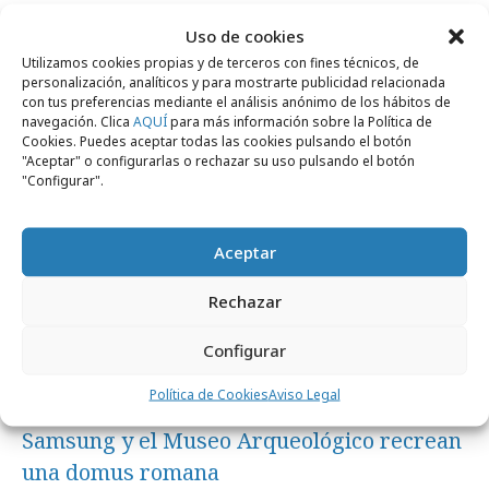
Samsung cuela al tiktoker Javi Hoyos en
Uso de cookies
LinkedIn
Utilizamos cookies propias y de terceros con fines técnicos, de
personalización, analíticos y para mostrarte publicidad relacionada
con tus preferencias mediante el análisis anónimo de los hábitos de
Formación y estudios
navegación. Clica
AQUÍ
para más información sobre la Política de
Cookies. Puedes aceptar todas las cookies pulsando el botón
"Aceptar" o configurarlas o rechazar su uso pulsando el botón
"Configurar".
Aceptar
Rechazar
Configurar
Política de Cookies
Aviso Legal
martes, 30 de junio 2026
Samsung y el Museo Arqueológico recrean
una domus romana