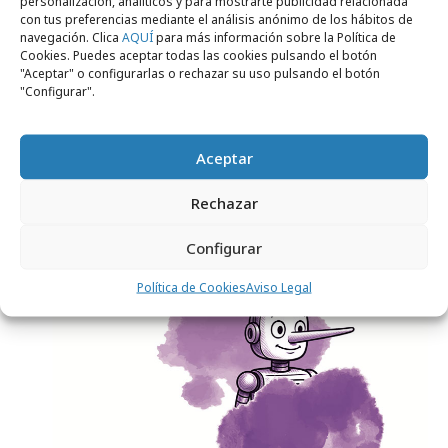
personalización, analíticos y para mostrarte publicidad relacionada
con tus preferencias mediante el análisis anónimo de los hábitos de
navegación. Clica
AQUÍ
para más información sobre la Política de
Cookies. Puedes aceptar todas las cookies pulsando el botón
"Aceptar" o configurarlas o rechazar su uso pulsando el botón
"Configurar".
viernes, 20 de marzo 2026
Aceptar
Por qué los profesionales del marketing
apuestan por la formación digital continua
Rechazar
Configurar
Opinión
Política de Cookies
Aviso Legal