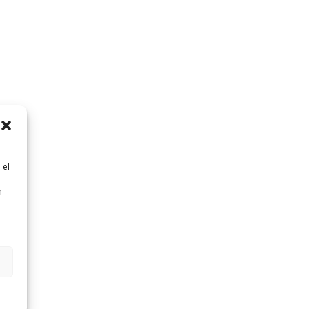
 el
n
n