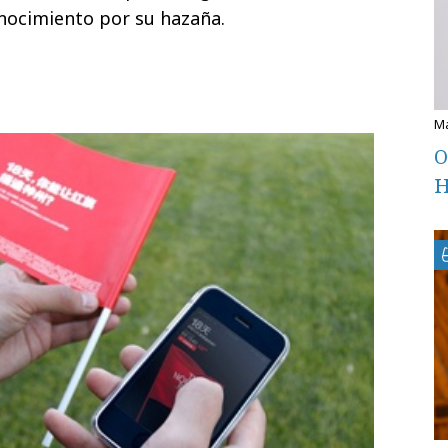
onocimiento por su hazaña.
O
H