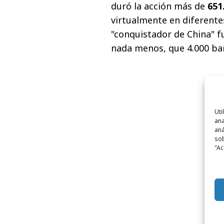
duró la acción más de
651
virtualmente en diferente
"conquistador de China" f
nada menos, que 4.000 ba
Uti
ana
aná
sob
"Ac