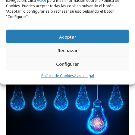
navegación. Clica
AQUÍ
para más información sobre la Política de
Cookies. Puedes aceptar todas las cookies pulsando el botón
"Aceptar" o configurarlas o rechazar su uso pulsando el botón
"Configurar".
Aceptar
viernes, 24 de julio 2026
La Velada del Año VI da el salto a TikTok
Rechazar
LIVE
Configurar
Formación y estudios
Política de Cookies
Aviso Legal