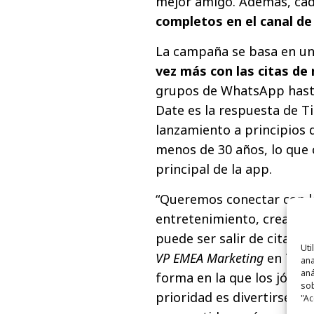
mejor amigo. Además, ca
completos en el canal de
La campaña se basa en u
vez más con las citas de
grupos de WhatsApp hasta
Date es la respuesta de Ti
lanzamiento a principios d
menos de 30 años, lo que 
principal de la app.
“Queremos conectar con l
entretenimiento, creadore
puede ser salir de cita co
Uti
VP EMEA Marketing
en Tinde
ana
aná
forma en la que los jóvenes
sob
prioridad es divertirse, se
"Ac