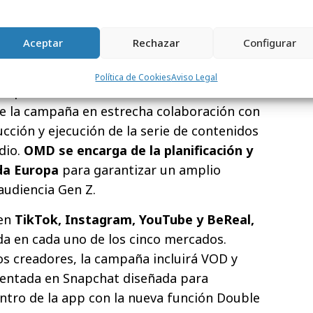
ir presión o rendir cuentas. Nuestra
spíritu: estar presentes en las
, con los formatos que disfrutan y
Aceptar
Rechazar
Configurar
a el
dating
".
Política de Cookies
Aviso Legal
ropeo de Tinder ha desarrollado el
de la campaña en estrecha colaboración con
ucción y ejecución de la serie de contenidos
dio.
OMD se encarga de la planificación y
da Europa
para garantizar un amplio
audiencia Gen Z.
 en
TikTok, Instagram, YouTube y BeReal,
ada en cada uno de los cinco mercados.
os creadores, la campaña incluirá VOD y
mentada en Snapchat diseñada para
entro de la app con la nueva función Double