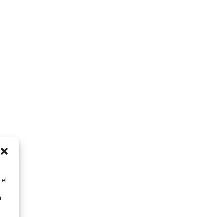
 el
n
n