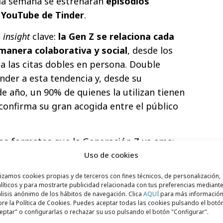
da semana se estrenarán
episodios
 YouTube de Tinder
.
n
insight
clave:
la Gen Z se relaciona cada
 manera colaborativa y social
, desde los
 las citas dobles en persona. Double
nder a esta tendencia y, desde su
e año, un 90% de quienes la utilizan tienen
confirma su gran acogida entre el público
os formatos que la Generación Z ya ama:
s y narrativas sociales, para mostrar cómo
Uso de cookies
n tu mejor amigo”, afirma Paolo Lorenzoni,
lizamos cookies propias y de terceros con fines técnicos, de personalización,
r. “Double Date refleja un cambio en la
líticos y para mostrarte publicidad relacionada con tus preferencias mediante
lisis anónimo de los hábitos de navegación. Clica
AQUÍ
para más informació
 entienden las citas. Para ellos la
re la Política de Cookies. Puedes aceptar todas las cookies pulsando el botó
r auténticos y vivir experiencias
eptar" o configurarlas o rechazar su uso pulsando el botón "Configurar".