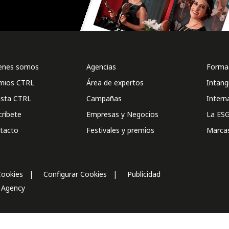
enes somos
Agencias
Formac
mios CTRL
Área de expertos
Intang
ista CTRL
Campañas
Intern
críbete
Empresas y Negocios
La ESG
tacto
Festivales y premios
Marca
Cookies
Configurar Cookies
Publicidad
l Agency