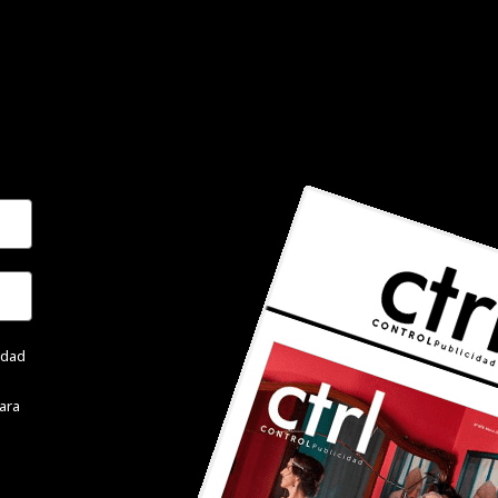
cidad
ara