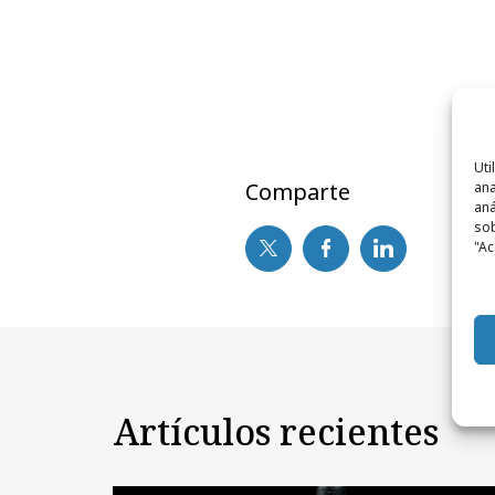
Uti
Comparte
ana
aná
sob
"Ac
Artículos recientes