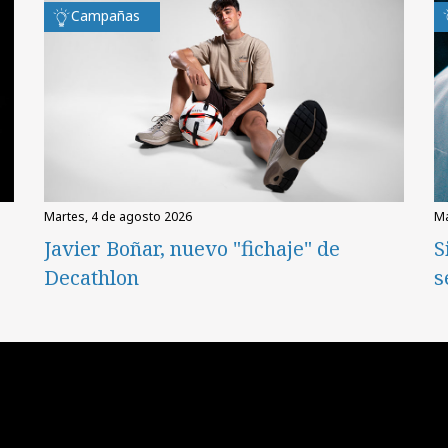
Campañas
martes, 4 de agosto 2026
Javier Boñar, nuevo "fichaje" de
S
Decathlon
s