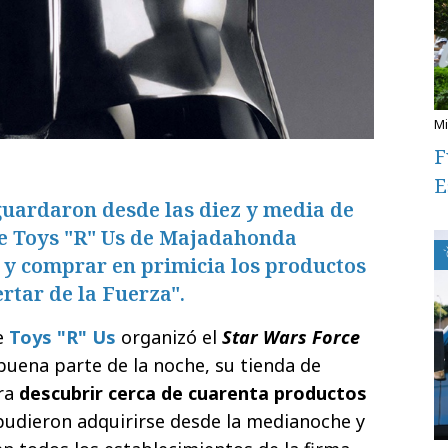
F
E
guardaron desde las diez y media de
de Toys "R" Us de Majadahonda
 y comprar en primicia los productos
rtar de la Fuerza".
e
Toys "R" Us
organizó el
Star Wars Force
uena parte de la noche, su tienda de
ra
descubrir cerca de cuarenta productos
udieron adquirirse desde la medianoche y