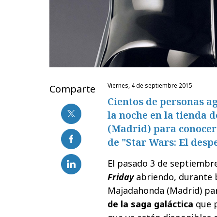
viernes, 4 de septiembre 2015
Comparte
Cientos de personas a
la noche en la tienda 
(Madrid) para conocer
de "Star Wars: El despe
El pasado 3 de septiembr
Friday
abriendo, durante b
Majadahonda (Madrid) pa
de la saga galáctica
que p