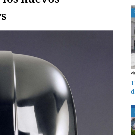
rs
v
T
d