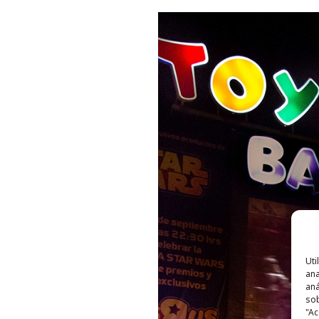
Uti
ana
aná
sob
"Ac