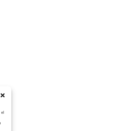
 el
n
n