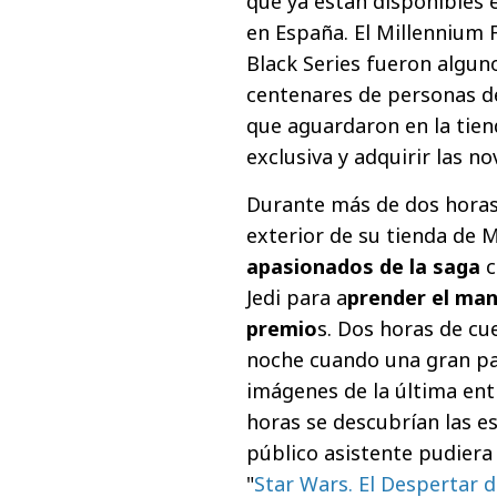
que ya están disponibles 
en España. El Millennium F
Black Series fueron algun
centenares de personas de
que aguardaron en la tien
exclusiva y adquirir las n
Durante más de dos horas,
exterior de su tienda de
apasionados de la saga
c
Jedi para a
prender el man
premio
s. Dos horas de cu
noche cuando una gran pan
imágenes de la última entr
horas se descubrían las es
público asistente pudiera
"
Star Wars. El Despertar d