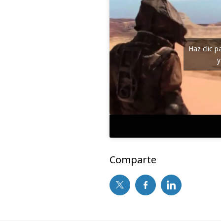
Haz clic 
y
Comparte