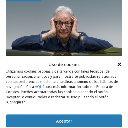
Uso de cookies
Utilizamos cookies propias y de terceros con fines técnicos, de
personalización, analíticos y para mostrarte publicidad relacionada
con tus preferencias mediante el análisis anónimo de los hábitos de
jueves, 22 de enero 2026
navegación. Clica
AQUÍ
para más información sobre la Política de
MINI lanza una campaña inspirada en el
Cookies. Puedes aceptar todas las cookies pulsando el botón
"Aceptar" o configurarlas o rechazar su uso pulsando el botón
diseño de Paul Smith
"Configurar".
Campañas
Aceptar