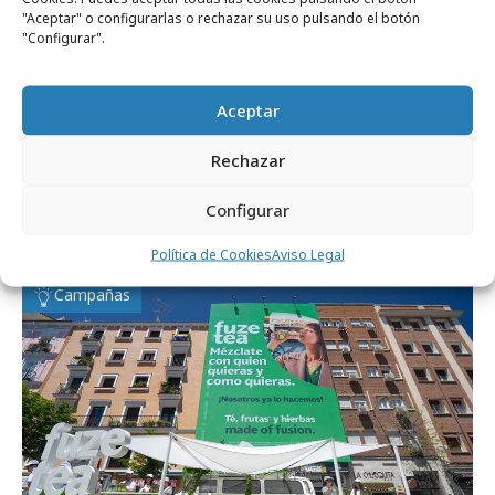
"Aceptar" o configurarlas o rechazar su uso pulsando el botón
"Configurar".
Aceptar
viernes, 21 de junio 2024
Rechazar
Tumlona de Babaria para disfrutar del día
Configurar
con más horas de sol
Política de Cookies
Aviso Legal
Campañas