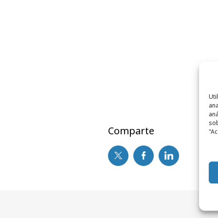
Fue
Uti
ana
aná
sob
Comparte
"Ac