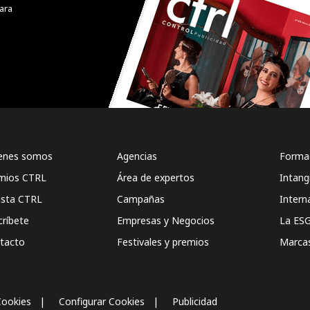
ara
enes somos
Agencias
Formac
mios CTRL
Área de expertos
Intang
ista CTRL
Campañas
Intern
críbete
Empresas y Negocios
La ESG
tacto
Festivales y premios
Marca
Cookies
Configurar Cookies
Publicidad