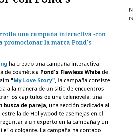
N
r
rrolla una campaña interactiva -con
ra promocionar la marca Pond´s
ing
ha creado una campaña interactiva
ca de cosmética
Pond´s Flawless White
de
claim
"
My Love Story
"
, la campaña consiste
a a la manera de un sitio de encuentros
ar los capítulos de una telenovela, una
n busca de pareja
, una sección dedicada al
 estrella de Hollywood te asemejas en el
preguntar a un experto en la campaña y un
ije" o colgante. La campaña ha contado