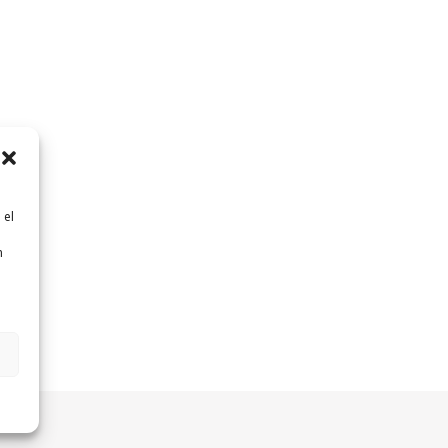
 el
n
n