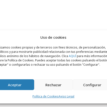
nte:
merca20.com/pondsmy-love-story-love
Uso de cookies
lizamos cookies propias y de terceros con fines técnicos, de personalización,
líticos y para mostrarte publicidad relacionada con tus preferencias mediante
lisis anónimo de los hábitos de navegación. Clica
AQUÍ
para más informació
re la Política de Cookies. Puedes aceptar todas las cookies pulsando el botó
eptar" o configurarlas o rechazar su uso pulsando el botón "Configurar".
Aceptar
Rechazar
Configurar
Política de Cookies
Aviso Legal