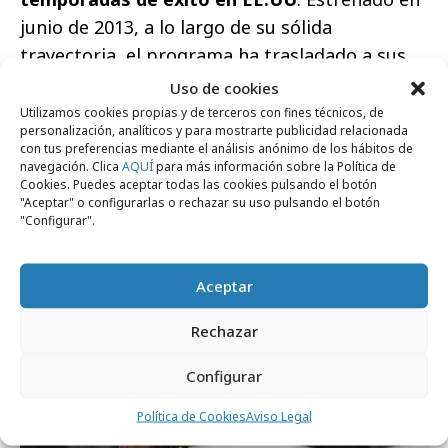
junio de 2013, a lo largo de su sólida
trayectoria, el programa ha trasladado a sus
intrépidos aventureros a países como
Uso de cookies
Tanzania, Mozambique, Botsuana, Camboya,
Utilizamos cookies propias y de terceros con fines técnicos, de
personalización, analíticos y para mostrarte publicidad relacionada
Filipinas, India, Malasia, México, Costa Rica,
con tus preferencias mediante el análisis anónimo de los hábitos de
Panamá, Colombia, Ecuador, Bolivia, Brasil,
navegación. Clica
AQUÍ
para más información sobre la Política de
Cookies. Puedes aceptar todas las cookies pulsando el botón
Perú o Australia, entre otros. AVENTURA EN
"Aceptar" o configurarlas o rechazar su uso pulsando el botón
"Configurar".
PELOTAS: ESPAÑA es una producción
de Warner Bros. ITVP España para Max; Pablo
Abelenda es el productor ejecutivo por parte
Aceptar
de WBITVP, con Melisa Moya como directora
Rechazar
del programa; Zaida Serrano-Piedecasas y
María Rubio son las productoras para Max.
Configurar
Política de Cookies
Aviso Legal