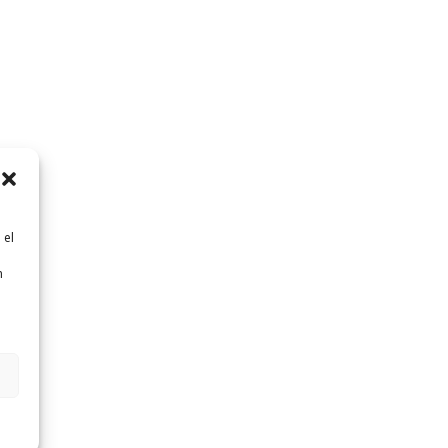
 el
n
n