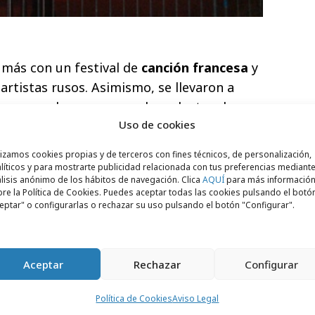
 más con un festival de
canción francesa
y
artistas rusos. Asimismo, se llevaron a
s para dar a conocer el producto a la
Uso de cookies
anos. La marca también dispuso un sitio
s y consejos de cocina, para continuar
lizamos cookies propias y de terceros con fines técnicos, de personalización,
so.
líticos y para mostrarte publicidad relacionada con tus preferencias mediante
lisis anónimo de los hábitos de navegación. Clica
AQUÍ
para más informació
re la Política de Cookies. Puedes aceptar todas las cookies pulsando el botó
eptar" o configurarlas o rechazar su uso pulsando el botón "Configurar".
Aceptar
Rechazar
Configurar
también se adaptó a este posicionamiento,
Política de Cookies
Aviso Legal
Torre Eiffel y varios pictogramas sobre las