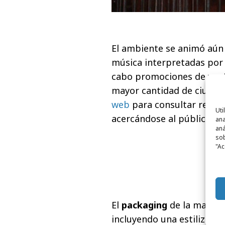
El ambiente se animó aún
música interpretadas por 
cabo promociones de venta
mayor cantidad de ciudad
web
para consultar receta
Uti
acercándose al público ru
ana
aná
sob
"Ac
El
packaging
de la marca 
incluyendo una estilizada 