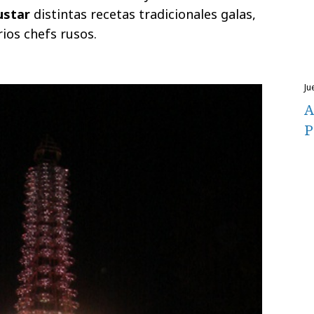
ustar
distintas recetas tradicionales galas,
ios chefs rusos.
ju
A
P