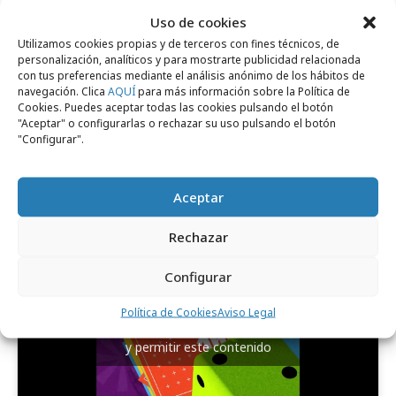
de la inflación, los niños, niñas y adolescentes -
Uso de cookies
Utilizamos cookies propias y de terceros con fines técnicos, de
que en nuestro país constituyen el 18% de la
personalización, analíticos y para mostrarte publicidad relacionada
población- son uno de los colectivos que
con tus preferencias mediante el análisis anónimo de los hábitos de
navegación. Clica
AQUÍ
para más información sobre la Política de
afronta más desafíos. Por ello, es fundamental
Cookies. Puedes aceptar todas las cookies pulsando el botón
que las decisiones que se tomen ahora sirvan
"Aceptar" o configurarlas o rechazar su uso pulsando el botón
"Configurar".
para salvar, proteger e impulsar a la infancia
hoy y en el futuro.
Aceptar
Rechazar
Configurar
Política de Cookies
Aviso Legal
Haz clic para aceptar cookies de marketing
y permitir este contenido